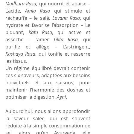
Madhura
Rasa
, qui nourrit et apaise – 
L’acide, 
Amla
Rasa
 qui stimule et 
réchauffe – le salé, 
Lavana
Rasa
, qui 
hydrate et favorise l’absorption – Le 
piquant, 
Katu
Rasa
, qui active et 
assèche – L’amer 
Tikta
Rasa
, qui 
purifie et allège – L’astringent, 
Kashaya
Rasa
, qui tonifie et resserre 
les tissus. 
Un régime équilibré devrait contenir 
ces six saveurs, adaptées aux besoins 
individuels et aux saisons, pour 
maintenir l’harmonie des doshas et 
optimiser la digestion, 
Agni
. 
Aujourd’hui, nous allons approfondir 
la saveur salée, qui est souvent 
réduite à la simple consommation de 
sel, alors qu’en Ayurveda, elle 