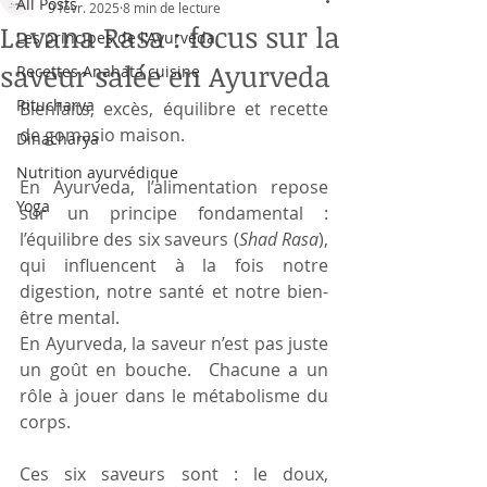
All Posts
9 févr. 2025
8 min de lecture
Lavana Rasa : focus sur la
Les principes de l'Ayurveda
saveur salée en Ayurveda
Recettes Anahata cuisine
Ritucharya
Bienfaits, excès, équilibre et recette 
de gomasio maison.
Dinacharya
Nutrition ayurvédique
En Ayurveda, l’alimentation repose 
Yoga
sur un principe fondamental : 
l’équilibre des six saveurs (
Shad
Rasa
), 
qui influencent à la fois notre 
digestion, notre santé et notre bien-
être mental.
En Ayurveda, la saveur n’est pas juste 
un goût en bouche.  Chacune a un 
rôle à jouer dans le métabolisme du 
corps.
Ces six saveurs sont : le doux, 