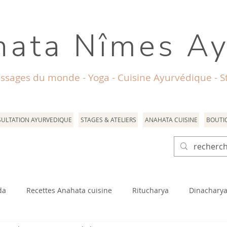
ata Nîmes A
ssages du monde - Yoga - Cuisine Ayurvédique - St
ULTATION AYURVEDIQUE
STAGES & ATELIERS
ANAHATA CUISINE
BOUTI
da
Recettes Anahata cuisine
Ritucharya
Dinachary