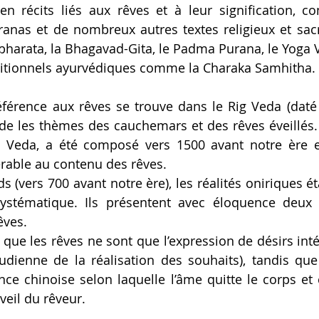
 en récits liés aux rêves et à leur signification, 
anas et de nombreux autres textes religieux et sacré
arata, la Bhagavad-Gita, le Padma Purana, le Yoga Va
aditionnels ayurvédiques comme la Charaka Samhitha. 
éférence aux rêves se trouve dans le Rig Veda (daté
rde les thèmes des cauchemars et des rêves éveillés. 
 Veda, a été composé vers 1500 avant notre ère e
rable au contenu des rêves. 
 (vers 700 avant notre ère), les réalités oniriques é
ystématique. Ils présentent avec éloquence deux 
êves.
 que les rêves ne sont que l’expression de désirs int
udienne de la réalisation des souhaits), tandis que
ce chinoise selon laquelle l’âme quitte le corps et c
veil du rêveur. 