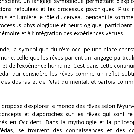
onscient, un langage symbolique permettant d’explore
otions refoulées et les processus psychiques. Plus 
is en lumière le rôle du cerveau pendant le sommeil,
cessus physiologique et neurologique, participant à
mémoire et à l’intégration des expériences vécues. 
nde, la symbolique du rêve occupe une place centra
une, celle que les rêves parlent un langage particulie
et de l’expérience humaine. C’est dans cette continuit
veda, qui considère les rêves comme un reflet subtil 
r des doshas et de l’état du mental, et parfois comme
s propose d'explorer le monde des rêves selon l'Ayurv
concepts et d'approches sur les rêves qui sont rel
rés en Occident. Dans la mythologie et la philosop
Védas, se trouvent des connaissances et des co