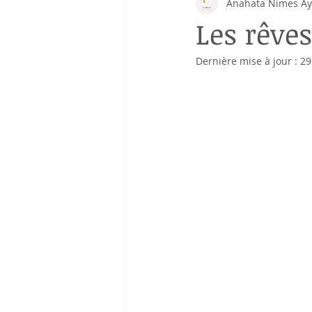
Anahata Nimes A
Nutrition ayurvédique
Yoga
Les rêve
Dernière mise à jour :
29