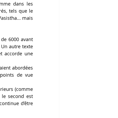
comme dans les 
s, tels que le 
sistha... mais 
 de 6000 avant 
Un autre texte 
t accorde une 
taient abordées 
points de vue 
érieurs (comme 
 le second est 
ontinue d’être 