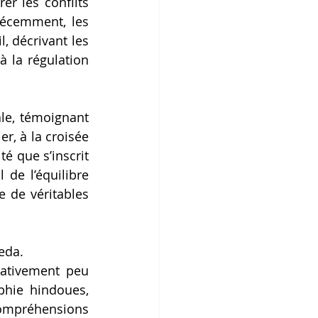
r les conflits 
récemment, les 
 décrivant les 
 la régulation 
le, témoignant 
r, à la croisée 
é que s’inscrit 
de l’équilibre 
 de véritables 
eda. 
ativement peu 
hie hindoues, 
mpréhensions 