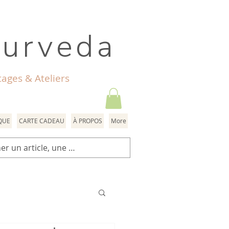
yurveda
ages & Ateliers
QUE
CARTE CADEAU
À PROPOS
More
a