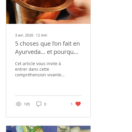
3 avr. 2026
∙
12
min
5 choses que l’on fait en
Ayurveda… et pourquoi
elles changent tout
Cet article vous invite à
entrer dans cette
compréhension vivante
de l’Ayurveda, cet art
subtil du quotidien, où
chaque geste devient
une forme d’alchimie. Je
vous propose de
105
0
1
découvrir 5 habitudes
ayurvédiques expliquées,
pour comprendre le
“pourquoi” derrière ces
pratiques, et peut-être