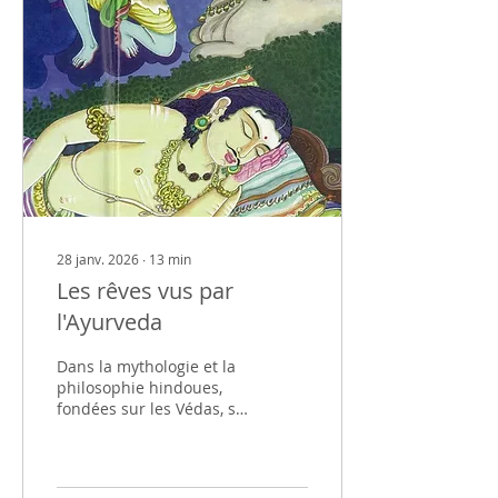
les intégrer dans votre
vie avec plus de
conscience.
28 janv. 2026
∙
13
min
Les rêves vus par
l'Ayurveda
Dans la mythologie et la
philosophie hindoues,
fondées sur les Védas, se
trouvent des
connaissances et des
compréhensions
ancestrales riches en