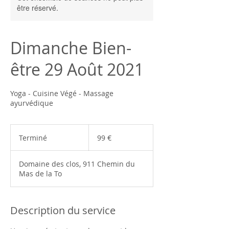
être réservé.
Dimanche Bien-
être 29 Août 2021
Yoga - Cuisine Végé - Massage
ayurvédique
99
euros
Terminé
T
99 €
e
r
Domaine des clos, 911 Chemin du
m
Mas de la To
i
n
é
Description du service