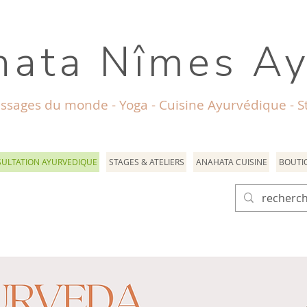
ata Nîmes A
ssages du monde - Yoga - Cuisine Ayurvédique - St
ULTATION AYURVEDIQUE
STAGES & ATELIERS
ANAHATA CUISINE
BOUTI