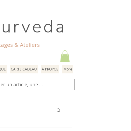
yurveda
ages & Ateliers
QUE
CARTE CADEAU
À PROPOS
More
a