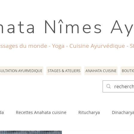
ata Nîmes A
ssages du monde - Yoga - Cuisine Ayurvédique - St
ULTATION AYURVEDIQUE
STAGES & ATELIERS
ANAHATA CUISINE
BOUTI
da
Recettes Anahata cuisine
Ritucharya
Dinachary