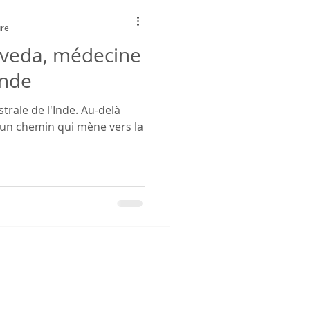
ure
rveda, médecine
Inde
rale de l'Inde. Au-delà
t un chemin qui mène vers la