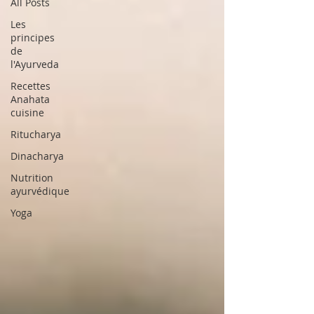
All Posts
Les
principes
de
l'Ayurveda
Recettes
Anahata
cuisine
Ritucharya
Dinacharya
Nutrition
ayurvédique
Yoga