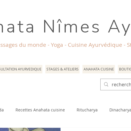
ata Nîmes A
ssages du monde - Yoga - Cuisine Ayurvédique - St
ULTATION AYURVEDIQUE
STAGES & ATELIERS
ANAHATA CUISINE
BOUTI
da
Recettes Anahata cuisine
Ritucharya
Dinachary