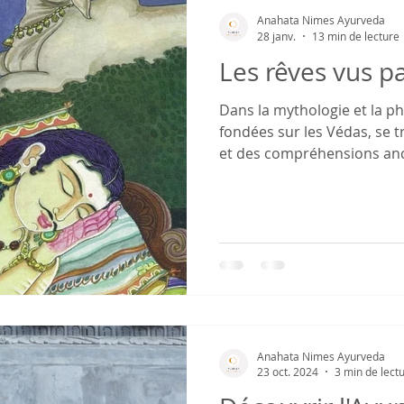
Anahata Nimes Ayurveda
28 janv.
13 min de lecture
Les rêves vus p
Dans la mythologie et la p
fondées sur les Védas, se 
et des compréhensions ance
liés aux rêves et à leur sig
Upanishads, les Puranas e
religieux et sacrés....
Anahata Nimes Ayurveda
23 oct. 2024
3 min de lect