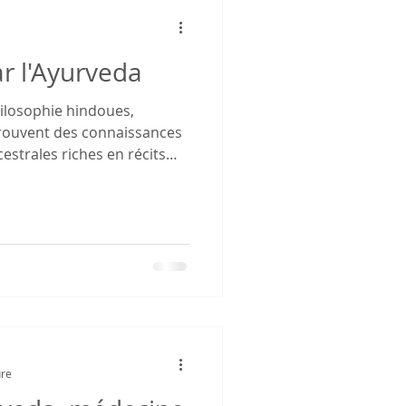
ar l'Ayurveda
hilosophie hindoues,
trouvent des connaissances
strales riches en récits
nification, comme dans les
t de nombreux autres textes
ure