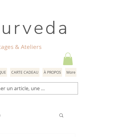
yurveda
ages & Ateliers
QUE
CARTE CADEAU
À PROPOS
More
a